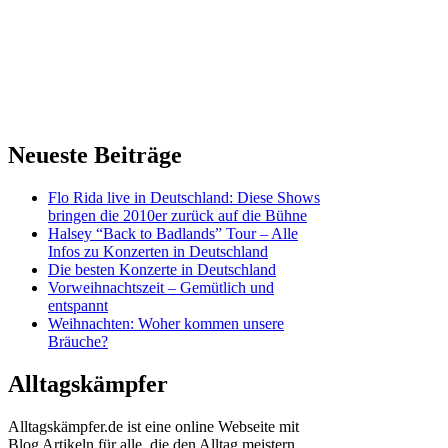
Neueste Beiträge
Flo Rida live in Deutschland: Diese Shows
bringen die 2010er zurück auf die Bühne
Halsey “Back to Badlands” Tour – Alle
Infos zu Konzerten in Deutschland
Die besten Konzerte in Deutschland
Vorweihnachtszeit – Gemütlich und
entspannt
Weihnachten: Woher kommen unsere
Bräuche?
Alltagskämpfer
Alltagskämpfer.de ist eine online Webseite mit
Blog Artikeln für alle, die den Alltag meistern