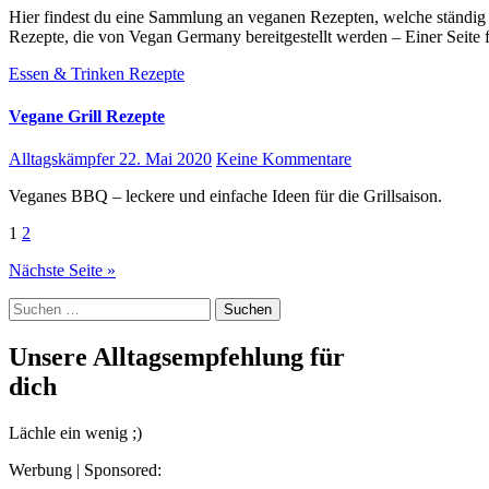
Hier findest du eine Sammlung an veganen Rezepten, welche ständig erweitert und aktualisiert wird. Es handelt sich um
Rezepte, die von Vegan Germany bereitgestellt werden – Einer Seite
Essen & Trinken
Rezepte
Vegane Grill Rezepte
Alltagskämpfer
22. Mai 2020
Keine Kommentare
Veganes BBQ – leckere und einfache Ideen für die Grillsaison.
Seitennummerierung
1
2
der
Nächste Seite »
Beiträge
Suchen
nach:
Unsere Alltagsempfehlung für
dich
Lächle ein wenig ;)
Werbung | Sponsored: