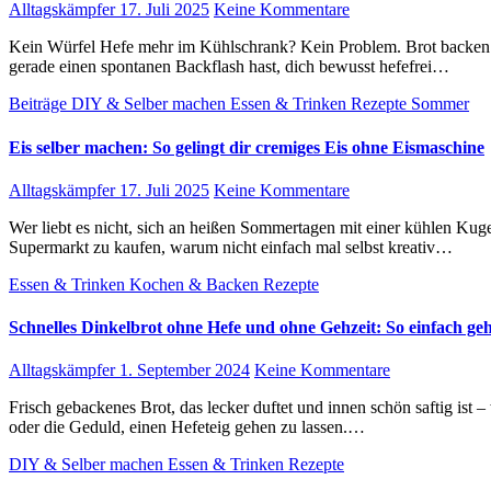
Alltagskämpfer
17. Juli 2025
Keine Kommentare
Kein Würfel Hefe mehr im Kühlschrank? Kein Problem. Brot backen geht auch ohne – und zwar besser, als du denkst. Ob du
gerade einen spontanen Backflash hast, dich bewusst hefefrei…
Beiträge
DIY & Selber machen
Essen & Trinken
Rezepte
Sommer
Eis selber machen: So gelingt dir cremiges Eis ohne Eismaschine
Alltagskämpfer
17. Juli 2025
Keine Kommentare
Wer liebt es nicht, sich an heißen Sommertagen mit einer kühlen Kugel Eis zu erfrischen? Doch anstatt das fertige Eis im
Supermarkt zu kaufen, warum nicht einfach mal selbst kreativ…
Essen & Trinken
Kochen & Backen
Rezepte
Schnelles Dinkelbrot ohne Hefe und ohne Gehzeit: So einfach geh
Alltagskämpfer
1. September 2024
Keine Kommentare
Frisch gebackenes Brot, das lecker duftet und innen schön saftig ist – wer kann da schon widerstehen? Doch oft fehlt die Zeit
oder die Geduld, einen Hefeteig gehen zu lassen.…
DIY & Selber machen
Essen & Trinken
Rezepte