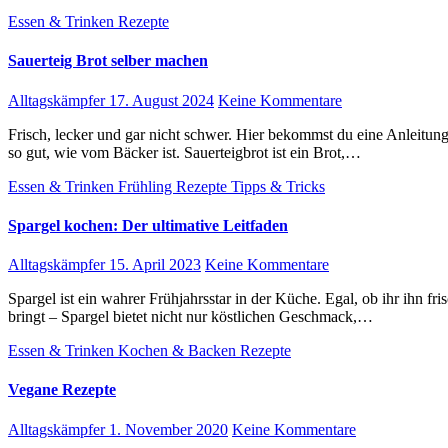
Essen & Trinken
Rezepte
Sauerteig Brot selber machen
Alltagskämpfer
17. August 2024
Keine Kommentare
Frisch, lecker und gar nicht schwer. Hier bekommst du eine Anleitung, wie du einen Sauerteig Brot selber machen kannst, das
so gut, wie vom Bäcker ist. Sauerteigbrot ist ein Brot,…
Essen & Trinken
Frühling
Rezepte
Tipps & Tricks
Spargel kochen: Der ultimative Leitfaden
Alltagskämpfer
15. April 2023
Keine Kommentare
Spargel ist ein wahrer Frühjahrsstar in der Küche. Egal, ob ihr ihn frisch vom Feld oder aus dem Supermarkt auf euren Tisch
bringt – Spargel bietet nicht nur köstlichen Geschmack,…
Essen & Trinken
Kochen & Backen
Rezepte
Vegane Rezepte
Alltagskämpfer
1. November 2020
Keine Kommentare