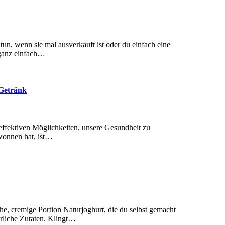
h ganz einfach…
-Getränk
ewonnen hat, ist…
ürliche Zutaten. Klingt…