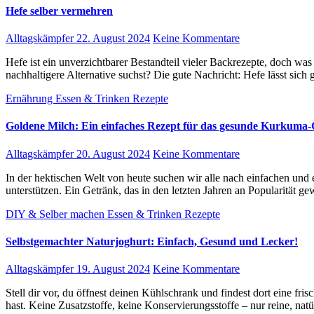
Hefe selber vermehren
Alltagskämpfer
22. August 2024
Keine Kommentare
Hefe ist ein unverzichtbarer Bestandteil vieler Backrezepte, doch was tun, wenn sie mal ausverkauft ist oder du einfach eine
nachhaltigere Alternative suchst? Die gute Nachricht: Hefe lässt sic
Ernährung
Essen & Trinken
Rezepte
Goldene Milch: Ein einfaches Rezept für das gesunde Kurkuma
Alltagskämpfer
20. August 2024
Keine Kommentare
In der hektischen Welt von heute suchen wir alle nach einfachen und effektiven Möglichkeiten, unsere Gesundheit zu
unterstützen. Ein Getränk, das in den letzten Jahren an Popularität g
DIY & Selber machen
Essen & Trinken
Rezepte
Selbstgemachter Naturjoghurt: Einfach, Gesund und Lecker!
Alltagskämpfer
19. August 2024
Keine Kommentare
Stell dir vor, du öffnest deinen Kühlschrank und findest dort eine frische, cremige Portion Naturjoghurt, die du selbst gemacht
hast. Keine Zusatzstoffe, keine Konservierungsstoffe – nur reine, nat