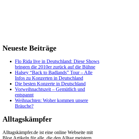
Neueste Beiträge
Flo Rida live in Deutschland: Diese Shows
bringen die 2010er zurück auf die Bühne
Halsey “Back to Badlands” Tour – Alle
Infos zu Konzerten in Deutschland
Die besten Konzerte in Deutschland
Vorweihnachtszeit – Gemütlich und
entspannt
Weihnachten: Woher kommen unsere
Bräuche?
Alltagskämpfer
Alltagskämpfer.de ist eine online Webseite mit
Blog Artikeln für alle, die den Alltag meistern