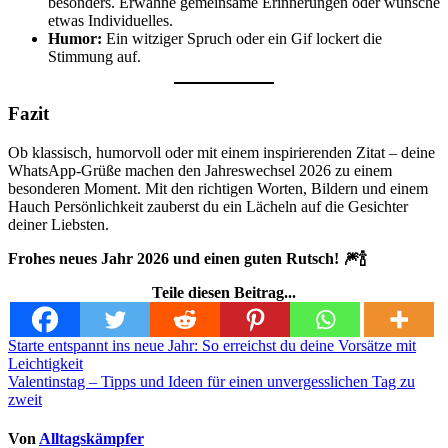
besonders. Erwähne gemeinsame Erinnerungen oder wünsche
etwas Individuelles.
Humor:
Ein witziger Spruch oder ein Gif lockert die
Stimmung auf.
Fazit
Ob klassisch, humorvoll oder mit einem inspirierenden Zitat – deine
WhatsApp-Grüße machen den Jahreswechsel 2026 zu einem
besonderen Moment. Mit den richtigen Worten, Bildern und einem
Hauch Persönlichkeit zauberst du ein Lächeln auf die Gesichter
deiner Liebsten.
Frohes neues Jahr 2026 und einen guten Rutsch! 🎆🍾
Teile diesen Beitrag...
Beitragsnavigation
Starte entspannt ins neue Jahr: So erreichst du deine Vorsätze mit
Leichtigkeit
Valentinstag – Tipps und Ideen für einen unvergesslichen Tag zu
zweit
Von
Alltagskämpfer