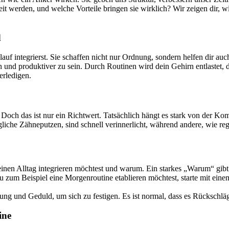
it werden, und welche Vorteile bringen sie wirklich? Wir zeigen dir, w
d
f integrierst. Sie schaffen nicht nur Ordnung, sondern helfen dir auch
en und produktiver zu sein. Durch Routinen wird dein Gehirn entlastet
erledigen.
 Doch das ist nur ein Richtwert. Tatsächlich hängt es stark von der Ko
gliche Zähneputzen, sind schnell verinnerlicht, während andere, wie re
einen Alltag integrieren möchtest und warum. Ein starkes „Warum“ gibt 
du zum Beispiel eine Morgenroutine etablieren möchtest, starte mit e
g und Geduld, um sich zu festigen. Es ist normal, dass es Rückschläge 
ine