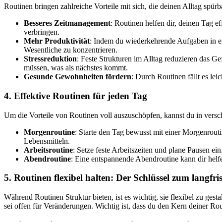
Routinen bringen zahlreiche Vorteile mit sich, die deinen Alltag spür
Besseres Zeitmanagement
: Routinen helfen dir, deinen Tag 
verbringen.
Mehr Produktivität
: Indem du wiederkehrende Aufgaben in ein
Wesentliche zu konzentrieren.
Stressreduktion
: Feste Strukturen im Alltag reduzieren das 
müssen, was als nächstes kommt.
Gesunde Gewohnheiten fördern
: Durch Routinen fällt es le
4. Effektive Routinen für jeden Tag
Um die Vorteile von Routinen voll auszuschöpfen, kannst du in versch
Morgenroutine
: Starte den Tag bewusst mit einer Morgenrout
Lebensmitteln.
Arbeitsroutine
: Setze feste Arbeitszeiten und plane Pausen ei
Abendroutine
: Eine entspannende Abendroutine kann dir helfe
5. Routinen flexibel halten: Der Schlüssel zum langfri
Während Routinen Struktur bieten, ist es wichtig, sie flexibel zu ges
sei offen für Veränderungen. Wichtig ist, dass du den Kern deiner Routi