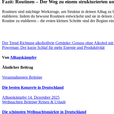
Fazit: Routinen – Der Weg zu einem strukturierten und
Routinen sind mächtige Werkzeuge, um Struktur in deinen Alltag zu b
etablieren. Indem du bewusst Routinen entwickelst und sie in deinen A
Routine zu etablieren – die ersten kleinen Schritte sind der Beginn e
Beitragsnavigation
Der Trend Richtung alkoholfreie Getränke: Genuss ohne Alkohol mit 
Powernap: Der kurze Schlaf für mehr Energie und Produktivität
Von
Alltagskämpfer
Ähnlicher Beitrag
Veranstaltungen
Beiträge
Die besten Konzerte in Deutschland
Alltagskämpfer
14. Dezember 2025
Weihnachten
Beiträge
Reisen & Urlaub
Die schönsten Weihnachtsmärkte in Deutschland