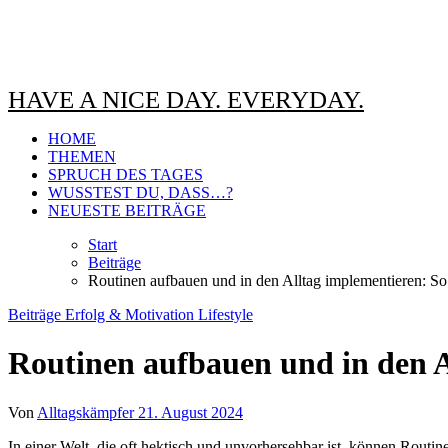
HAVE A NICE DAY. EVERYDAY.
HOME
THEMEN
SPRUCH DES TAGES
WUSSTEST DU, DASS…?
NEUESTE BEITRÄGE
Start
Beiträge
Routinen aufbauen und in den Alltag implementieren: So 
Beiträge
Erfolg & Motivation
Lifestyle
Routinen aufbauen und in den A
Von
Alltagskämpfer
21. August 2024
In einer Welt, die oft hektisch und unvorhersehbar ist, können Routinen wie ein Anker wirken. Sie geben uns Struktur, verbessern unser Zeitmanagement und helfen uns, den Alltag effektiv zu meistern. Doch