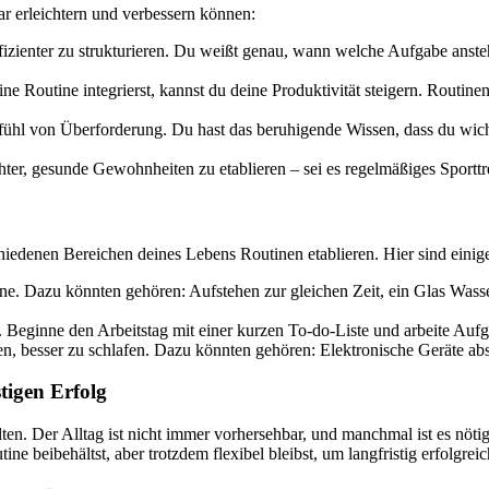
bar erleichtern und verbessern können:
effizienter zu strukturieren. Du weißt genau, wann welche Aufgabe ans
e Routine integrierst, kannst du deine Produktivität steigern. Routine
Gefühl von Überforderung. Du hast das beruhigende Wissen, dass du wic
ichter, gesunde Gewohnheiten zu etablieren – sei es regelmäßiges Sport
iedenen Bereichen deines Lebens Routinen etablieren. Hier sind einige
ine. Dazu könnten gehören: Aufstehen zur gleichen Zeit, ein Glas Wasse
n. Beginne den Arbeitstag mit einer kurzen To-do-Liste und arbeite Auf
n, besser zu schlafen. Dazu könnten gehören: Elektronische Geräte abs
stigen Erfolg
talten. Der Alltag ist nicht immer vorhersehbar, und manchmal ist es nö
ne beibehältst, aber trotzdem flexibel bleibst, um langfristig erfolgreic