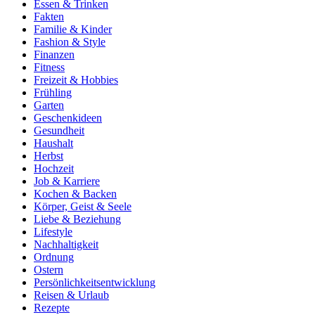
Essen & Trinken
Fakten
Familie & Kinder
Fashion & Style
Finanzen
Fitness
Freizeit & Hobbies
Frühling
Garten
Geschenkideen
Gesundheit
Haushalt
Herbst
Hochzeit
Job & Karriere
Kochen & Backen
Körper, Geist & Seele
Liebe & Beziehung
Lifestyle
Nachhaltigkeit
Ordnung
Ostern
Persönlichkeitsentwicklung
Reisen & Urlaub
Rezepte