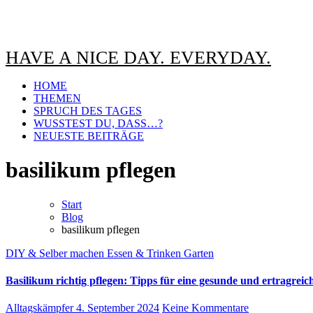
HAVE A NICE DAY. EVERYDAY.
HOME
THEMEN
SPRUCH DES TAGES
WUSSTEST DU, DASS…?
NEUESTE BEITRÄGE
basilikum pflegen
Start
Blog
basilikum pflegen
DIY & Selber machen
Essen & Trinken
Garten
Basilikum richtig pflegen: Tipps für eine gesunde und ertragreic
Alltagskämpfer
4. September 2024
Keine Kommentare