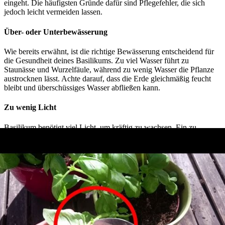
eingeht. Die häufigsten Gründe dafür sind Pflegefehler, die sich
jedoch leicht vermeiden lassen.
Über- oder Unterbewässerung
Wie bereits erwähnt, ist die richtige Bewässerung entscheidend für
die Gesundheit deines Basilikums. Zu viel Wasser führt zu
Staunässe und Wurzelfäule, während zu wenig Wasser die Pflanze
austrocknen lässt. Achte darauf, dass die Erde gleichmäßig feucht
bleibt und überschüssiges Wasser abfließen kann.
Zu wenig Licht
Basilikum benötigt viel Licht, um kräftig zu wachsen. Ein zu
dunkler Standort führt dazu, dass die Pflanze schwach und anfällig
für Krankheiten wird. Stelle dein Basilikum an einen hellen Ort,
idealerweise auf eine sonnige Fensterbank.
Falsche Temperatur
Basilikum ist sehr temperaturempfindlich. Zu kalte Temperaturen
(unter 10 Grad Celsius) können das Wachstum hemmen und dazu
führen, dass die Pflanze eingeht. Halte dein Basilikum daher immer
in einem warmen, aber nicht zu heißen Umfeld.