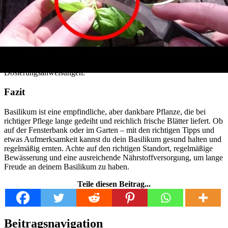
Nährstoffmangel
Ein weiteres Problem kann Nährstoffmangel sein. Basilikum im
Topf hat nur begrenzten Zugang zu Nährstoffen, daher ist
regelmäßiges Düngen wichtig. Verwende am besten einen
organischen Kräuterdünger und halte dich an die
Dosierungsanweisungen.
Fazit
Basilikum ist eine empfindliche, aber dankbare Pflanze, die bei
richtiger Pflege lange gedeiht und reichlich frische Blätter liefert. Ob
auf der Fensterbank oder im Garten – mit den richtigen Tipps und
etwas Aufmerksamkeit kannst du dein Basilikum gesund halten und
regelmäßig ernten. Achte auf den richtigen Standort, regelmäßige
Bewässerung und eine ausreichende Nährstoffversorgung, um lange
Freude an deinem Basilikum zu haben.
Teile diesen Beitrag...
Beitragsnavigation