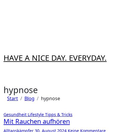
Zum
Inhalt
springen
HAVE A NICE DAY. EVERYDAY.
hypnose
Start
Blog
hypnose
Gesundheit
Lifestyle
Tipps & Tricks
Mit Rauchen aufhören
Alltagskämpfer
30. August 2024
Keine Kommentare