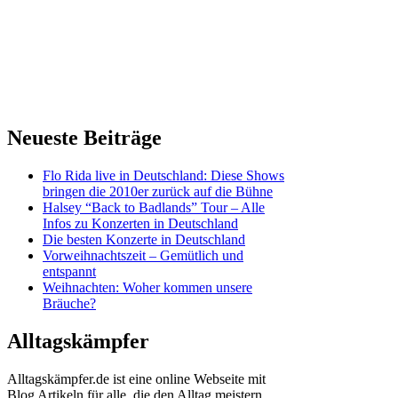
Neueste Beiträge
Flo Rida live in Deutschland: Diese Shows
bringen die 2010er zurück auf die Bühne
Halsey “Back to Badlands” Tour – Alle
Infos zu Konzerten in Deutschland
Die besten Konzerte in Deutschland
Vorweihnachtszeit – Gemütlich und
entspannt
Weihnachten: Woher kommen unsere
Bräuche?
Alltagskämpfer
Alltagskämpfer.de ist eine online Webseite mit
Blog Artikeln für alle, die den Alltag meistern