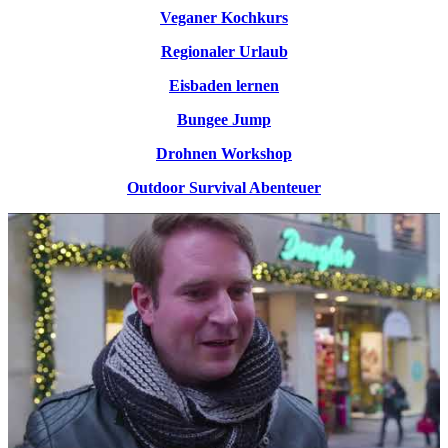
Veganer Kochkurs
Regionaler Urlaub
Eisbaden lernen
Bungee Jump
Drohnen Workshop
Outdoor Survival Abenteuer