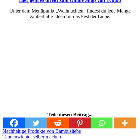
Hier geht es direkt zum Online Shop von Tchibo
Unter dem Menüpunkt „Weihnachten“ findest du jede Menge
zauberhafte Ideen für das Fest der Liebe.
Teile diesen Beitrag...
Beitragsnavigation
Nachhaltige Produkte von Bambusliebe
Tannenwichtel selber machen