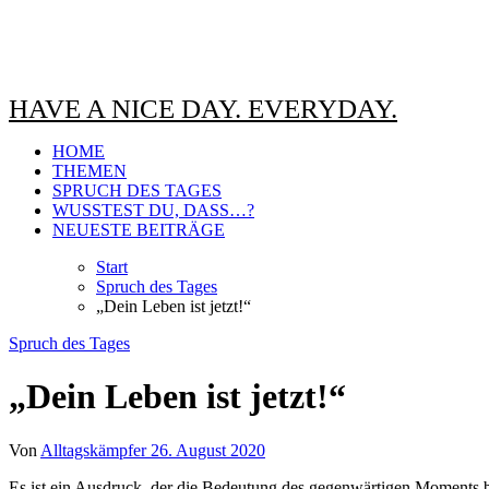
HAVE A NICE DAY. EVERYDAY.
HOME
THEMEN
SPRUCH DES TAGES
WUSSTEST DU, DASS…?
NEUESTE BEITRÄGE
Start
Spruch des Tages
„Dein Leben ist jetzt!“
Spruch des Tages
„Dein Leben ist jetzt!“
Von
Alltagskämpfer
26. August 2020
Es ist ein Ausdruck, der die Bedeutung des gegenwärtigen Moments betont. Er ermutigt dazu, das Leben bewusst und aktiv zu erleben, anstatt in der Vergangenheit zu verweilen oder sich zu sehr auf die Zukunft