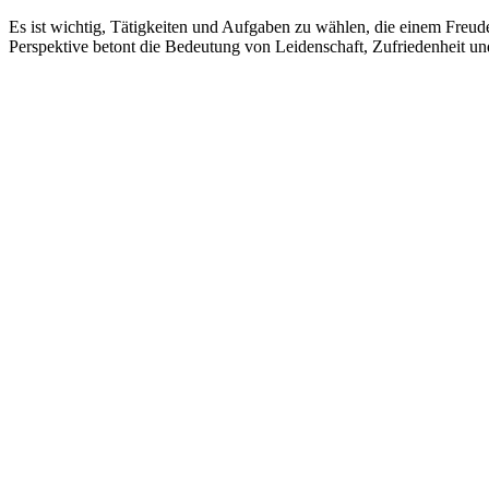
Es ist wichtig, Tätigkeiten und Aufgaben zu wählen, die einem Freude bereiten und Erfüllung bringen. Gleichzeitig sollte man auch lernen, die Dinge, die man tut, zu schätzen und zu genießen. Diese
Perspektive betont die Bedeutung von Leidenschaft, Zufriedenheit und