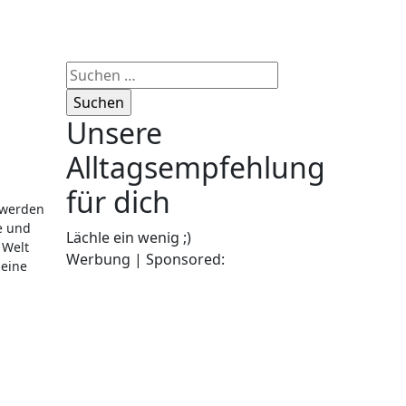
Suchen
nach:
Unsere
Alltagsempfehlung
für dich
e und
Lächle ein wenig ;)
 Welt
Werbung | Sponsored:
 eine