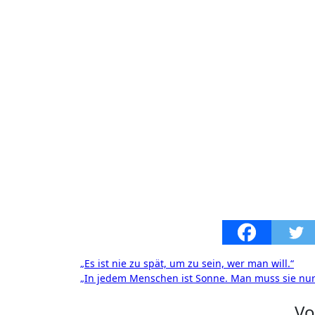
Beitragsnavigation
„Es ist nie zu spät, um zu sein, wer man will.“
„In jedem Menschen ist Sonne. Man muss sie nur
V