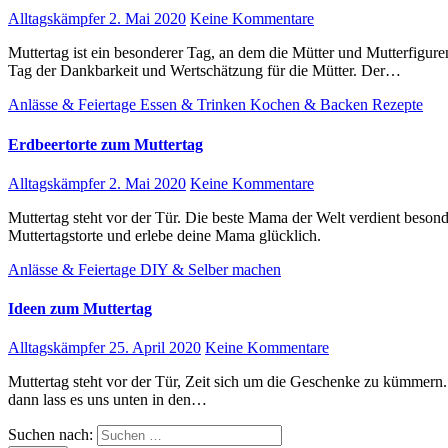
Alltagskämpfer
2. Mai 2020
Keine Kommentare
Muttertag ist ein besonderer Tag, an dem die Mütter und Mutterfiguren in unserem Leben geehrt und gefeiert werden. Es ist ein
Tag der Dankbarkeit und Wertschätzung für die Mütter. Der…
Anlässe & Feiertage
Essen & Trinken
Kochen & Backen
Rezepte
Erdbeertorte zum Muttertag
Alltagskämpfer
2. Mai 2020
Keine Kommentare
Muttertag steht vor der Tür. Die beste Mama der Welt verdient besondere Aufmerksamkei, oder? Dann backe doch für sie eine
Muttertagstorte und erlebe deine Mama glücklich.
Anlässe & Feiertage
DIY & Selber machen
Ideen zum Muttertag
Alltagskämpfer
25. April 2020
Keine Kommentare
Muttertag steht vor der Tür, Zeit sich um die Geschenke zu kümmern. Hier findest du ein paar Ideen. Hast du noch mehr Ideen,
dann lass es uns unten in den…
Suchen nach: