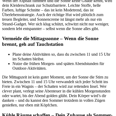
Wenn der Asphalt flimmert und die Sonne keine Gnade kennt, wird
dein Kleiderschrank zur Schutzbarriere. Leichte Stoffe, helle
Farben, luftige Schnitte – das ist kein Modetrend, das ist
Überlebensstrategie. Auch der richtige Hut wird plötzlich zum
treuen Begleiter, und Sonnencreme ist längst mehr als nur ein
Strand-Gadget. Wer sich klug schützt, schwitzt nicht nur weniger,
sondern lebt entspannter – selbst wenn die Sonne alles gibt.
Vermeide die Mittagssonne – Wenn die Sonne
brennt, geh auf Tauchstation
Plane deine Aktivitäten so, dass du zwischen 11 und 15 Uhr
im Schatten bleibst.
Nutze die frühen Morgen- und späten Abendstunden für
Outdoor-Aktivitäten.
Die Mittagszeit ist kein guter Moment, um der Sonne die Stirn zu
bieten. Zwischen 11 und 15 Uhr verwandelt sich jeder Schritt ins
Freie in ein Wagnis – der Schatten wird zur rettenden Insel. Wer
clever plant, verlegt seine Abenteuer in die kühlen Morgenstunden
oder wartet, bis der Abend golden glüht. Dein Körper wird’s dir
danken – und du kannst den Sommer trotzdem in vollen Zügen
genießen, nur eben mit Köpfchen.
Kühle Räume schaffen – Dein Zuhause als Sommer-