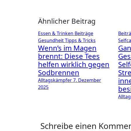
Ähnlicher Beitrag
Essen & Trinken
Beiträge
Beitr
Gesundheit
Tipps & Tricks
Selfc
Wenn’s im Magen
Gan
brennt: Diese Tees
Ges
helfen wirklich gegen
Sel
Sodbrennen
Str
inn
Alltagskämpfer
7. Dezember
2025
bes
Allta
Schreibe einen Komme