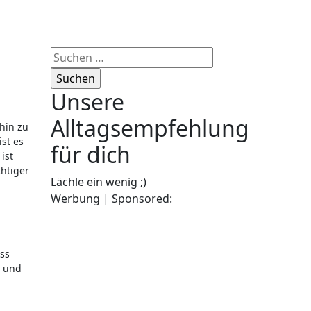
Suchen
nach:
Unsere
Alltagsempfehlung
st es
für dich
ist
htiger
Lächle ein wenig ;)
Werbung | Sponsored:
ess
n und