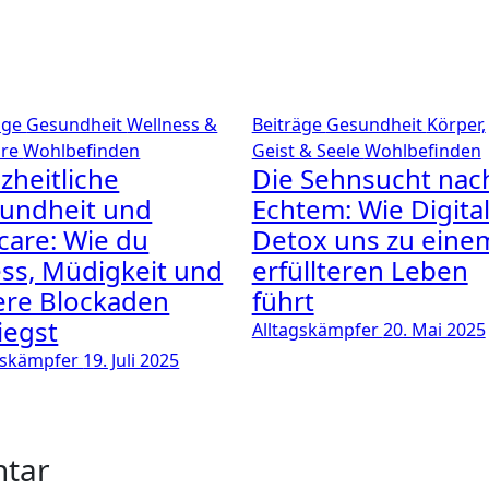
äge
Gesundheit
Wellness &
Beiträge
Gesundheit
Körper,
are
Wohlbefinden
Geist & Seele
Wohlbefinden
zheitliche
Die Sehnsucht nac
undheit und
Echtem: Wie Digita
fcare: Wie du
Detox uns zu eine
ess, Müdigkeit und
erfüllteren Leben
ere Blockaden
führt
iegst
Alltagskämpfer
20. Mai 2025
gskämpfer
19. Juli 2025
ntar