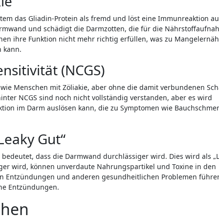
ie
em das Gliadin-Protein als fremd und löst eine Immunreaktion au
armwand und schädigt die Darmzotten, die für die Nährstoffaufn
nnen ihre Funktion nicht mehr richtig erfüllen, was zu Mangelernä
 kann.
nsitivität (NCGS)
ie Menschen mit Zöliakie, aber ohne die damit verbundenen Sc
ter NCGS sind noch nicht vollständig verstanden, aber es wird
tion im Darm auslösen kann, die zu Symptomen wie Bauchschmer
Leaky Gut“
bedeutet, dass die Darmwand durchlässiger wird. Dies wird als „
er wird, können unverdaute Nahrungspartikel und Toxine in den
hen Entzündungen und anderen gesundheitlichen Problemen führe
he Entzündungen.
chen