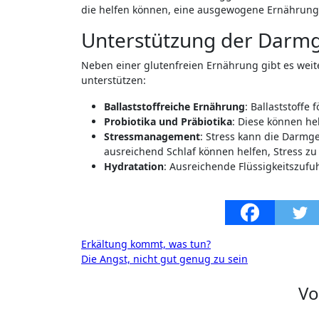
die helfen können, eine ausgewogene Ernährung
Unterstützung der Darm
Neben einer glutenfreien Ernährung gibt es wei
unterstützen:
Ballaststoffreiche Ernährung
: Ballaststoff
Probiotika und Präbiotika
: Diese können he
Stressmanagement
: Stress kann die Darmg
ausreichend Schlaf können helfen, Stress zu
Hydratation
: Ausreichende Flüssigkeitszufu
Beitragsnavigation
Erkältung kommt, was tun?
Die Angst, nicht gut genug zu sein
V