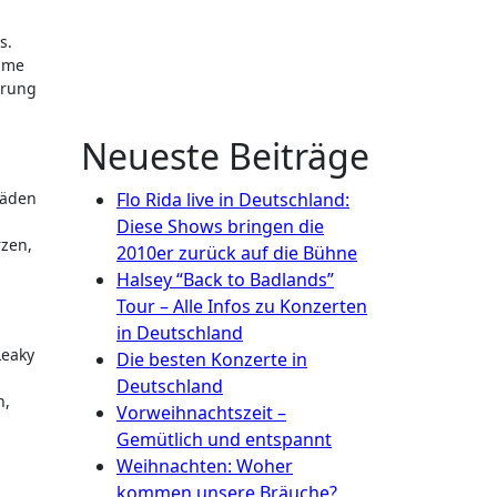
s.
ahme
hrung
Neueste Beiträge
häden
Flo Rida live in Deutschland:
Diese Shows bringen die
zen,
2010er zurück auf die Bühne
Halsey “Back to Badlands”
Tour – Alle Infos zu Konzerten
in Deutschland
Leaky
Die besten Konzerte in
Deutschland
n,
Vorweihnachtszeit –
Gemütlich und entspannt
Weihnachten: Woher
kommen unsere Bräuche?