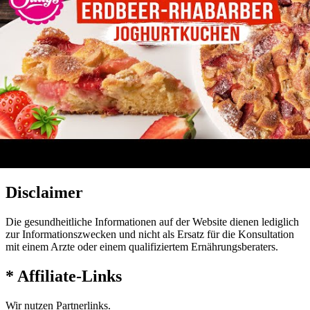
Die besten Konzerte in Deutschland
Vorweihnachtszeit – Gemütlich und entspannt
Weihnachten: Woher kommen unsere Bräuche?
Alltagskämpfer
Alltagskämpfer.de ist eine online Webseite mit Blog Artikeln für
alle, die den Alltag meistern wollen.
„Der ALLTAGSKÄMPFER ist dein ALLTAGSHELFER und
ALLTAGSBEGLEITER“
Disclaimer
Die gesundheitliche Informationen auf der Website dienen lediglich
zur Informationszwecken und nicht als Ersatz für die Konsultation
mit einem Arzte oder einem qualifiziertem Ernährungsberaters.
* Affiliate-Links
Wir nutzen Partnerlinks.