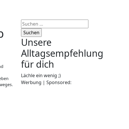
Suchen
b
nach:
Unsere
Alltagsempfehlung
für dich
Lächle ein wenig ;)
Leben
Werbung | Sponsored:
sweges.